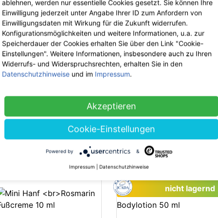
ablehnen, werden nur essentielle Cookies gesetzt. Sie können Ihre
Grundpreis: 232.70 € / 1 l
Einwilligung jederzeit unter Angabe Ihrer ID zum Anfordern von
Einwilligungsdaten mit Wirkung für die Zukunft widerrufen.
Konfigurationsmöglichkeiten und weitere Informationen, u.a. zur
nicht lagernd
Speicherdauer der Cookies erhalten Sie über den Link "Cookie-
Einstellungen". Weitere Informationen, insbesondere auch zu Ihren
Widerrufs- und Widerspruchsrechten, erhalten Sie in den
Datenschutzhinweise
und im
Impressum
.
Phytalize
Phytalize
Hanf Salbe 100 ml
Hanf Seife 100 g
Akzeptieren
29.90 €
jetzt 19.44 €
7.50 €
inkl. 19% MwSt.
inkl. 19% MwSt.
Grundpreis: 194.35 € / 1 l
Grundpreis: 75.00 € / 1 kg
Cookie-Einstellungen
-35%
Powered by
&
Impressum
|
Datenschutzhinweise
nicht lagernd