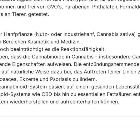
gewonnen und frei von GVO's, Parabenen, Phthalaten, Formal
s an Tieren getestet.
r Hanfpflanze (Nutz- oder Industriehanf, Cannabis sativa)
 Bereichen Kosmetik und Medizin.
ch beeinträchtigt es die Reaktionsfähigkeit.
ben, dass die Cannabinoide in Cannabis – insbesondere Can
ende Eigenschaften aufweisen. Die entzündungshemmenden 
uf natürliche Weise dazu bei, das Auftreten feiner Linien 
sacea, Ekzeme und Psoriasis zu lindern.
cannabinoid-System basiert auf einem gesunden Lebensstil
id-Systems wie CBD bis hin zu essentiellen Fettsäuren ent
em wiederherstellen und aufrechterhalten können.