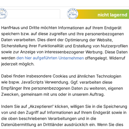
nicht lagernd
HanfHaus und Dritte möchten Informationen auf Ihrem Endgerät
speichern bzw. auf diese zugreifen und Ihre personenbezogenen
Daten verarbeiten. Dies dient der Optimierung der Website,
Phytalize
Sicherstellung ihrer Funktionalität und Erstellung von Nutzerprofilen
Hanf Calendula
sowie zur Anzeige von interessenbezogener Werbung. Diese Daten
Handcreme 100 ml
werden
den hier aufgeführten Unternehmen
offengelegt. Widerruf
jederzeit möglich.
18.90 €
jetzt 12.29 €
inkl. 19% MwSt.
Dabei finden insbesondere Cookies und ähnlichen Technologien
Grundpreis: 122.85 € / 1 l
wie bspw. JavaScripts Verwendung. Ggf. verarbeiten diese
Empfänger Ihre personenbezogenen Daten zu weiteren, eigenen
Phytalize
Zwecken, gemeinsam mit uns oder in unserem Auftrag.
Hanf Aloe Vera
Creme
Indem Sie auf „Akzeptieren“ klicken, willigen Sie in die Speicherung
50 ml
von und den Zugriff auf Informationen auf Ihrem Endgerät sowie in
die oben beschriebenen Verarbeitungen und in die
17.90 €
jetzt 11.63 €
-35%
-3
Datenübermittlung an Drittländer ausdrücklich ein. Wenn Sie dies
inkl. 19% MwSt.