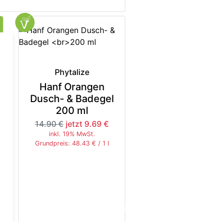
Phytalize
Hanf Orangen
Dusch- & Badegel
200 ml
14.90 €
jetzt 9.69 €
inkl. 19% MwSt.
Grundpreis: 48.43 € / 1 l
5%
-35%