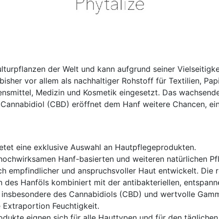
lturpflanzen der Welt und kann aufgrund seiner Vielseitigkei
isher vor allem als nachhaltiger Rohstoff für Textilien, Pa
nsmittel, Medizin und Kosmetik eingesetzt. Das wachsend
 Cannabidiol (CBD) eröffnet dem Hanf weitere Chancen, ei
ietet eine exklusive Auswahl an Hautpflegeprodukten.
 hochwirksamen Hanf-basierten und weiteren natürlichen Pf
uch empfindlicher und anspruchsvoller Haut entwickelt. Die 
n des Hanföls kombiniert mit der antibakteriellen, entspa
, insbesondere des Cannabidiols (CBD) und wertvolle Gamm
 Extraportion Feuchtigkeit.
odukte eignen sich für alle Hauttypen und für den tägliche