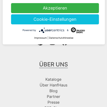
Kontakt
Versandinformationen
Akzeptieren
Zahlungsarten
Cookie-Einstellungen
Folge uns bei
Powered by
&
Impressum
|
Datenschutzhinweise
ÜBER UNS
Kataloge
Über HanfHaus
Blog
Partner
Presse