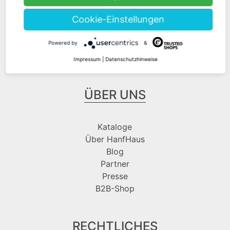
Cookie-Einstellungen
Folge uns bei
Powered by
&
Impressum
|
Datenschutzhinweise
ÜBER UNS
Kataloge
Über HanfHaus
Blog
Partner
Presse
B2B-Shop
RECHTLICHES