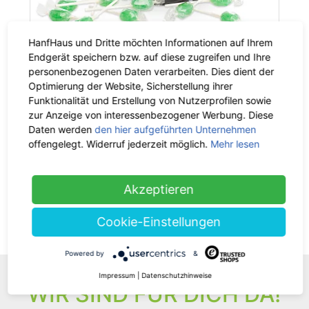
HanfHaus und Dritte möchten Informationen auf Ihrem
Endgerät speichern bzw. auf diese zugreifen und Ihre
personenbezogenen Daten verarbeiten. Dies dient der
Optimierung der Website, Sicherstellung ihrer
Funktionalität und Erstellung von Nutzerprofilen sowie
zur Anzeige von interessenbezogener Werbung. Diese
Daten werden
den hier aufgeführten Unternehmen
Hanf Lolly grün 80 x11g
-35%
offengelegt. Widerruf jederzeit möglich.
Mehr lesen
28.00 €
jetzt 18.20 €
inkl. 7% MwSt.
Grundpreis: 20.68 € / 1 kg
Akzeptieren
Cookie-Einstellungen
(current)
1
Powered by
&
Impressum
|
Datenschutzhinweise
WIR SIND FÜR DICH DA!