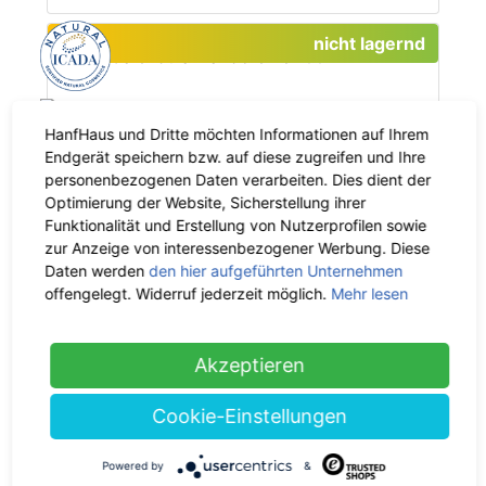
nicht lagernd
Phytalize
HanfHaus und Dritte möchten Informationen auf Ihrem
Hanf Calendula Handcreme 100 ml
Endgerät speichern bzw. auf diese zugreifen und Ihre
-35%
personenbezogenen Daten verarbeiten. Dies dient der
18.90 €
jetzt 12.29 €
Optimierung der Website, Sicherstellung ihrer
inkl. 19% MwSt.
Funktionalität und Erstellung von Nutzerprofilen sowie
Grundpreis: 122.85 € / 1 l
zur Anzeige von interessenbezogener Werbung. Diese
Daten werden
den hier aufgeführten Unternehmen
offengelegt. Widerruf jederzeit möglich.
Mehr lesen
Akzeptieren
Phytalize
Hanf Orangen Dusch- & Badegel
Cookie-Einstellungen
200 ml
-35%
14.90 €
jetzt 9.69 €
Powered by
&
inkl. 19% MwSt.