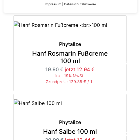
Grundpreis: 48.43 € / 1 l
Impressum
|
Datenschutzhinweise
Phytalize
Hanf Rosmarin Fußcreme
100 ml
-35%
19.90 €
jetzt 12.94 €
inkl. 19% MwSt.
Grundpreis: 129.35 € / 1 l
Phytalize
Hanf Salbe 100 ml
-35%