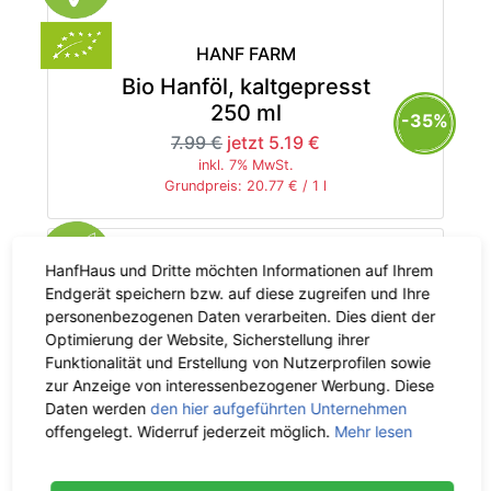
HANF FARM
Bio Hanföl, kaltgepresst
250 ml
-35%
7.99 €
jetzt 5.19 €
inkl. 7% MwSt.
Grundpreis: 20.77 € / 1 l
HanfHaus und Dritte möchten Informationen auf Ihrem
Endgerät speichern bzw. auf diese zugreifen und Ihre
personenbezogenen Daten verarbeiten. Dies dient der
HANF FARM
Optimierung der Website, Sicherstellung ihrer
Bio Hanföl, kaltgepresst
Funktionalität und Erstellung von Nutzerprofilen sowie
5 kg
zur Anzeige von interessenbezogener Werbung. Diese
-35%
Daten werden
den hier aufgeführten Unternehmen
99.90 €
jetzt 64.93 €
offengelegt. Widerruf jederzeit möglich.
Mehr lesen
inkl. 7% MwSt.
Grundpreis: 12.99 € / 1 kg