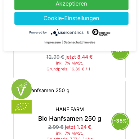
Akzeptieren
Cookie-Einstellungen
HANF FARM
Powered by
&
Bio Hanföl, kaltgepresst
Impressum
|
Datenschutzhinweise
500 ml
-35%
12.99 €
jetzt 8.44 €
inkl. 7% MwSt.
Grundpreis: 16.89 € / 1 l
HANF FARM
Bio Hanfsamen 250 g
-35%
2.99 €
jetzt 1.94 €
inkl. 7% MwSt.