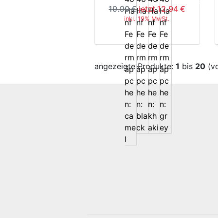
-35%
19.90 €
jetzt 12.94 €
inkl. 19% MwSt.
angezeigte Produkte:
1
bis
20
(v