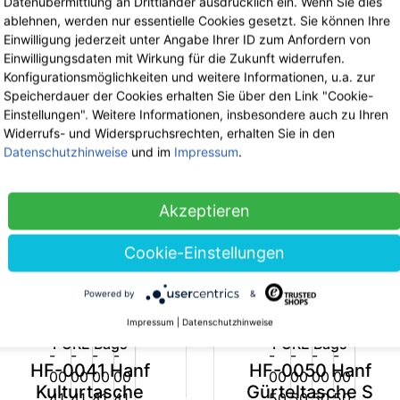
Datenübermittlung an Drittländer ausdrücklich ein. Wenn Sie dies
ablehnen, werden nur essentielle Cookies gesetzt. Sie können Ihre
Einwilligung jederzeit unter Angabe Ihrer ID zum Anfordern von
Einwilligungsdaten mit Wirkung für die Zukunft widerrufen.
Konfigurationsmöglichkeiten und weitere Informationen, u.a. zur
PURE Bags
PURE Bags
Speicherdauer der Cookies erhalten Sie über den Link "Cookie-
Einstellungen". Weitere Informationen, insbesondere auch zu Ihren
HF-0033 Hanf
HF-0035 Hanf
Widerrufs- und Widerspruchsrechten, erhalten Sie in den
Kosmetiktasche
Schultertasche M
Datenschutzhinweise
und im
Impressum
.
-35%
-3
klein
44.90 €
jetzt 29.18 €
inkl. 19% MwSt.
10.90 €
jetzt 7.09 €
inkl. 19% MwSt.
Akzeptieren
Cookie-Einstellungen
Powered by
&
Impressum
|
Datenschutzhinweise
PURE Bags
PURE Bags
HF-0041 Hanf
HF-0050 Hanf
Kulturtasche
Gürteltasche S