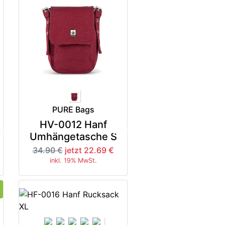
PURE Bags
HV-0012 Hanf
5%
-35%
Umhängetasche S
34.90 €
jetzt 22.69 €
inkl. 19% MwSt.