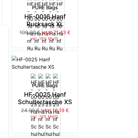
PURE Bags
HF-0016 Hanf
5%
-35%
Rucksack XL
109.90 €
jetzt 71.43 €
inkl. 19% MwSt.
PURE Bags
HF-0025 Hanf
Schultertasche XS
5%
-35%
24.90 €
jetzt 16.19 €
inkl. 19% MwSt.