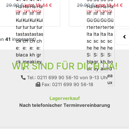
-35%
-3
29.90 €
jetzt 19.44 €
29.90 €
jetzt 19.44 €
inkl. 19% MwSt.
inkl. 19% MwSt.
on
41
insgesamt)
WIR SIND FÜR DICH DA!
Tel.: 0211 699 90 56-10
von 9-13 Uhr
Fax: 0211 699 90 56-18
Lagerverkauf
Nach telefonischer Terminvereinbarung