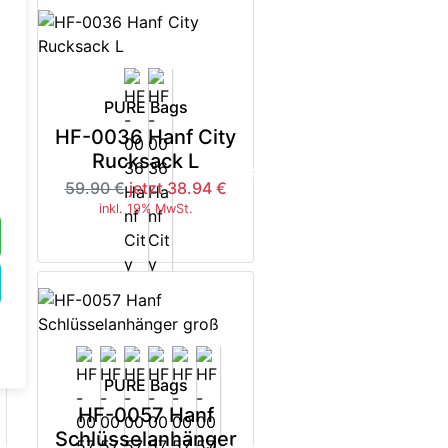
PURE Bags
HF-0036 Hanf City
Rucksack L
5%
-35%
59.90 €
jetzt 38.94 €
inkl. 19% MwSt.
PURE Bags
HF-0057 Hanf
Schlüsselanhänger