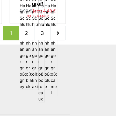
5%
-35%
groß
6.90 €
jetzt 4.48 €
inkl. 19% MwSt.
(current)
1
2
3
nächste Seite