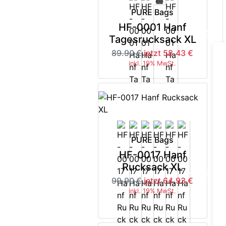
PURE Bags
HF-0001 Hanf
-35%
Tagesrucksack XL
89.90 €
jetzt 58.43 €
inkl. 19% MwSt.
PURE Bags
HF-0017 Hanf
Rucksack XL
-35%
99.90 €
jetzt 64.93 €
inkl. 19% MwSt.