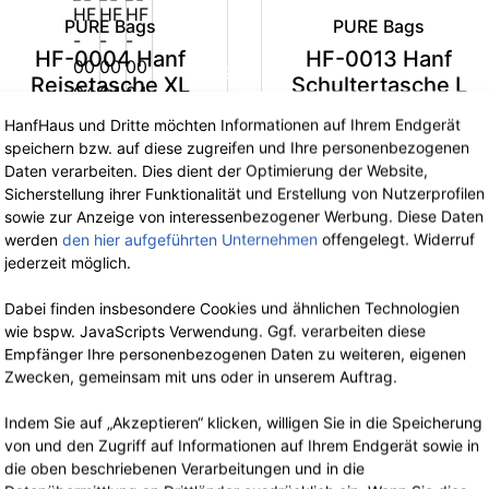
PURE Bags
PURE Bags
HF-0004 Hanf
HF-0013 Hanf
-35%
-3
Reisetasche XL
Schultertasche L
109.90 €
jetzt 71.43 €
79.90 €
jetzt 51.94 €
HanfHaus und Dritte möchten Informationen auf Ihrem Endgerät
inkl. 19% MwSt.
inkl. 19% MwSt.
speichern bzw. auf diese zugreifen und Ihre personenbezogenen
Daten verarbeiten. Dies dient der Optimierung der Website,
Sicherstellung ihrer Funktionalität und Erstellung von Nutzerprofilen
sowie zur Anzeige von interessenbezogener Werbung. Diese Daten
werden
den hier aufgeführten Unternehmen
offengelegt. Widerruf
jederzeit möglich.
PURE Bags
PURE Bags
Dabei finden insbesondere Cookies und ähnlichen Technologien
wie bspw. JavaScripts Verwendung. Ggf. verarbeiten diese
HF-0019 Hanf
HF-0023 Hanf
Empfänger Ihre personenbezogenen Daten zu weiteren, eigenen
Schultertasche XL
Geldbörse mit
-35%
-3
Zwecken, gemeinsam mit uns oder in unserem Auftrag.
Kette
94.90 €
jetzt 61.68 €
inkl. 19% MwSt.
29.90 €
jetzt 19.44 €
Indem Sie auf „Akzeptieren“ klicken, willigen Sie in die Speicherung
inkl. 19% MwSt.
von und den Zugriff auf Informationen auf Ihrem Endgerät sowie in
die oben beschriebenen Verarbeitungen und in die