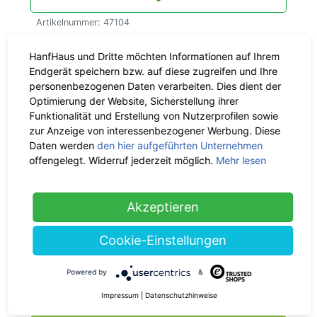
Artikelnummer: 47104
Mehr zu diesem Produkt
HanfHaus und Dritte möchten Informationen auf Ihrem
Endgerät speichern bzw. auf diese zugreifen und Ihre
personenbezogenen Daten verarbeiten. Dies dient der
Material & Maße
Optimierung der Website, Sicherstellung ihrer
Funktionalität und Erstellung von Nutzerprofilen sowie
zur Anzeige von interessenbezogener Werbung. Diese
Lieferzeit:
ca. 1 - 3 Werktage,
Daten werden
den hier aufgeführten Unternehmen
CO
-neutral
2
offengelegt. Widerruf jederzeit möglich.
Mehr lesen
Kostenloser Versand:
Ab 40 €
Einkaufswert
Akzeptieren
Rückgaberecht:
30 Tage
Cookie-Einstellungen
Powered by
&
Deine Frage zum Produkt
Impressum
|
Datenschutzhinweise