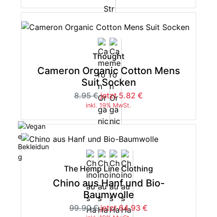
Thought
Cameron Organic Cotton Mens
-35%
Suit Socken
8.95 €
jetzt 5.82 €
inkl. 19% MwSt.
The Hemp Line Clothing
Chino aus Hanf und Bio-
-35%
Baumwolle
99.90 €
jetzt 64.93 €