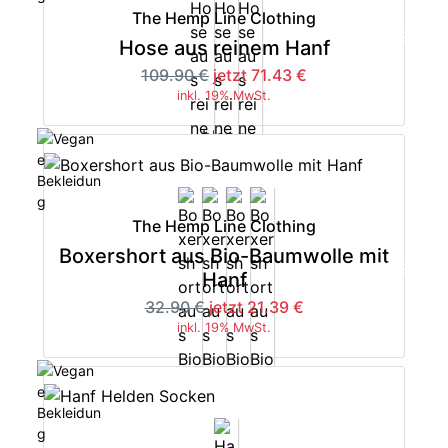
The Hemp Line Clothing
-35%
Hose aus reinem Hanf
109.90 €
jetzt 71.43 €
inkl. 19% MwSt.
The Hemp Line Clothing
Boxershort aus Bio-Baumwolle mit
-35%
Hanf
32.90 €
jetzt 21.39 €
inkl. 19% MwSt.