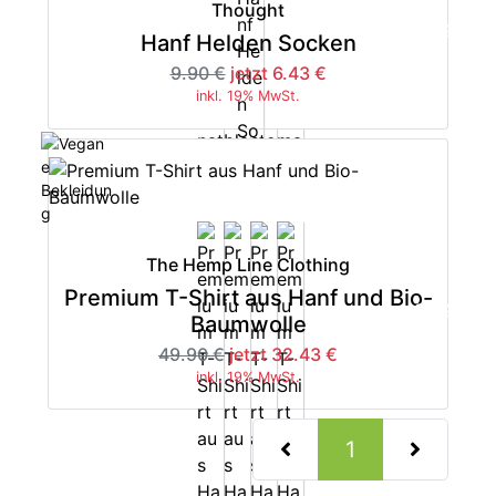
Thought
-35%
Hanf Helden Socken
9.90 €
jetzt 6.43 €
inkl. 19% MwSt.
The Hemp Line Clothing
Premium T-Shirt aus Hanf und Bio-
-35%
Baumwolle
49.90 €
jetzt 32.43 €
inkl. 19% MwSt.
(current)
1