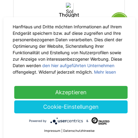
Thought
-35%
Solid Jane Söckchen
HanfHaus und Dritte möchten Informationen auf Ihrem
8.95 €
jetzt 5.82 €
Endgerät speichern bzw. auf diese zugreifen und Ihre
inkl. 19% MwSt.
personenbezogenen Daten verarbeiten. Dies dient der
Optimierung der Website, Sicherstellung ihrer
Funktionalität und Erstellung von Nutzerprofilen sowie
zur Anzeige von interessenbezogener Werbung. Diese
Daten werden
den hier aufgeführten Unternehmen
offengelegt. Widerruf jederzeit möglich.
Mehr lesen
Thought
-35%
Tie Dye Bamboo Trainer Socks
Akzeptieren
8.95 €
jetzt 5.82 €
inkl. 19% MwSt.
Cookie-Einstellungen
Powered by
&
Impressum
|
Datenschutzhinweise