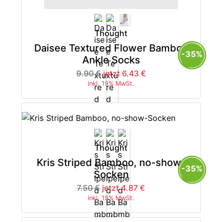
Thought
Daisee Textured Flower Bamboo
-35%
Ankle Socks
9.90 €
jetzt 6.43 €
inkl. 19% MwSt.
Thought
Kris Striped Bamboo, no-show-
-35%
Socken
7.50 €
jetzt 4.87 €
inkl. 19% MwSt.