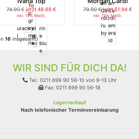
Ivana Top
Morgan Cardi
74.90 €
jetzt 48.69 €
79.90 €
jetzt 51.94 €
inkl. 19% MwSt.
inkl. 19% MwSt.
on
16
insgesamt)
WIR SIND FÜR DICH DA!
Tel.: 0211 699 90 56-10
von 9-13 Uhr
Fax: 0211 699 90 56-18
Lagerverkauf
Nach telefonischer Terminvereinbarung