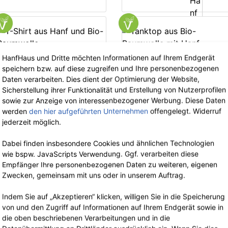
HanfHaus und Dritte möchten Informationen auf Ihrem Endgerät
speichern bzw. auf diese zugreifen und Ihre personenbezogenen
The Hemp Line Clothing
The Hemp Line Clothing
Daten verarbeiten. Dies dient der Optimierung der Website,
T-Shirt aus Hanf
Tanktop aus Bio-
Sicherstellung ihrer Funktionalität und Erstellung von Nutzerprofilen
und Bio-Baumwolle
Baumwolle mit
sowie zur Anzeige von interessenbezogener Werbung. Diese Daten
werden
den hier aufgeführten Unternehmen
offengelegt. Widerruf
Hanf
39.90 €
jetzt 25.93 €
jederzeit möglich.
inkl. 19% MwSt.
34.90 €
jetzt 22.68 €
inkl. 19% MwSt.
Dabei finden insbesondere Cookies und ähnlichen Technologien
wie bspw. JavaScripts Verwendung. Ggf. verarbeiten diese
Empfänger Ihre personenbezogenen Daten zu weiteren, eigenen
Zwecken, gemeinsam mit uns oder in unserem Auftrag.
Indem Sie auf „Akzeptieren“ klicken, willigen Sie in die Speicherung
-35%
-3
von und den Zugriff auf Informationen auf Ihrem Endgerät sowie in
die oben beschriebenen Verarbeitungen und in die