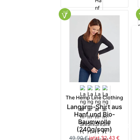
The Hemp Line Clothing
Langarm-Shirt aus
Hanf und Bio-
Baumwolle
-35%
(240g/sqm)
49.90 €
jetzt 32.43 €