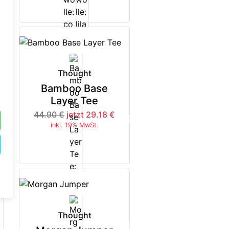
Thought
Bamboo Base
Layer Tee
44.90 €
jetzt 29.18 €
5%
-35%
inkl. 19% MwSt.
Thought
5%
-35%