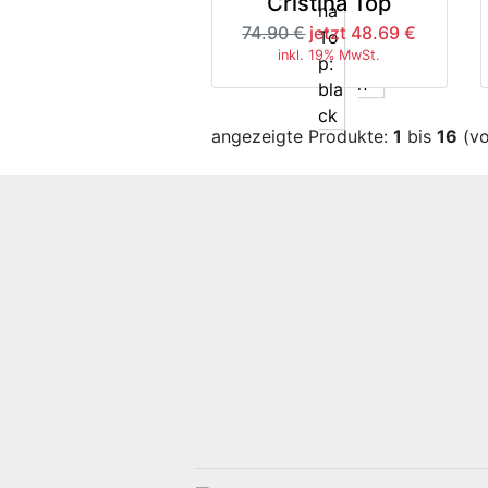
Cristina Top
74.90 €
jetzt 48.69 €
inkl. 19% MwSt.
angezeigte Produkte:
1
bis
16
(v