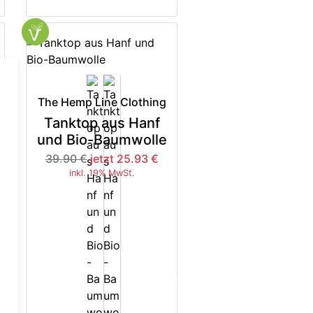
The Hemp Line Clothing
Tanktop aus Hanf
und Bio-Baumwolle
39.90 €
jetzt 25.93 €
inkl. 19% MwSt.
5%
-35%