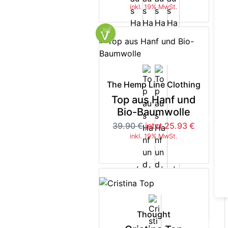
inkl. 19% MwSt.
The Hemp Line Clothing
Top aus Hanf und
Bio-Baumwolle
-35%
39.90 €
jetzt 25.93 €
inkl. 19% MwSt.
Thought
-35%