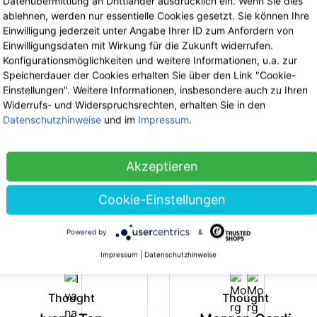
Datenübermittlung an Drittländer ausdrücklich ein. Wenn Sie dies
ablehnen, werden nur essentielle Cookies gesetzt. Sie können Ihre
Einwilligung jederzeit unter Angabe Ihrer ID zum Anfordern von
Einwilligungsdaten mit Wirkung für die Zukunft widerrufen.
Konfigurationsmöglichkeiten und weitere Informationen, u.a. zur
Speicherdauer der Cookies erhalten Sie über den Link "Cookie-
Einstellungen". Weitere Informationen, insbesondere auch zu Ihren
Widerrufs- und Widerspruchsrechten, erhalten Sie in den
The Hemp Line Clothing
Thought
Datenschutzhinweise
und im
Impressum
.
Trägertop aus Bio-
Bamboo Base
Baumwolle mit
Layer Roll Neck
-35%
-3
Akzeptieren
Hanf
44.90 €
jetzt 29.18 €
inkl. 19% MwSt.
27.90 €
jetzt 18.14 €
Cookie-Einstellungen
inkl. 19% MwSt.
Powered by
&
Impressum
|
Datenschutzhinweise
Thought
Thought
-35%
-3