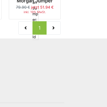
Morgan Jumper
79.90 €
jetzt 51.94 €
inkl. 19% MwSt.
(current)
1