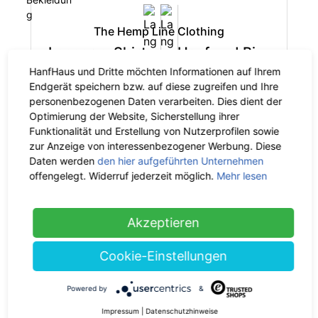
The Hemp Line Clothing
Langarm-Shirt aus Hanf und Bio-
-35%
Baumwolle
HanfHaus und Dritte möchten Informationen auf Ihrem
Endgerät speichern bzw. auf diese zugreifen und Ihre
42.90 €
jetzt 27.89 €
personenbezogenen Daten verarbeiten. Dies dient der
inkl. 19% MwSt.
Optimierung der Website, Sicherstellung ihrer
Funktionalität und Erstellung von Nutzerprofilen sowie
zur Anzeige von interessenbezogener Werbung. Diese
Daten werden
den hier aufgeführten Unternehmen
offengelegt. Widerruf jederzeit möglich.
Mehr lesen
The Hemp Line Clothing
Chino aus Hanf und Bio-
Akzeptieren
-35%
Baumwolle
62.90 €
jetzt 40.88 €
Cookie-Einstellungen
inkl. 19% MwSt.
Powered by
&
Impressum
|
Datenschutzhinweise