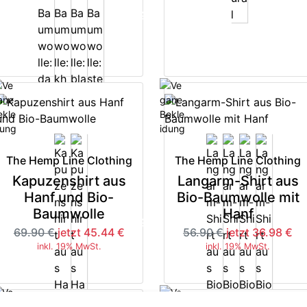
-35%
-3
The Hemp Line Clothing
The Hemp Line Clothing
Kapuzenshirt aus
Langarm-Shirt aus
Hanf und Bio-
Bio-Baumwolle mit
Baumwolle
Hanf
-35%
-3
69.90 €
jetzt 45.44 €
56.90 €
jetzt 36.98 €
inkl. 19% MwSt.
inkl. 19% MwSt.