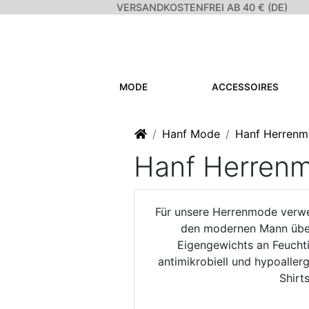
VERSANDKOSTENFREI AB 40 € (DE)
MODE
ACCESSOIRES
Startseite
Hanf Mode
Hanf Herren
Hanf Herren
Für unsere Herrenmode verwen
den modernen Mann überz
Eigengewichts an Feuchti
antimikrobiell und hypoalle
Shirt