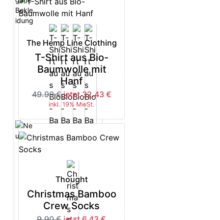
The Hemp Line Clothing
T-Shirt aus Bio-
Baumwolle mit
5%
-35%
Hanf
49.90 €
jetzt 32.43 €
inkl. 19% MwSt.
Thought
Christmas Bamboo
Crew Socks
5%
-35%
9.90 €
jetzt 6.43 €