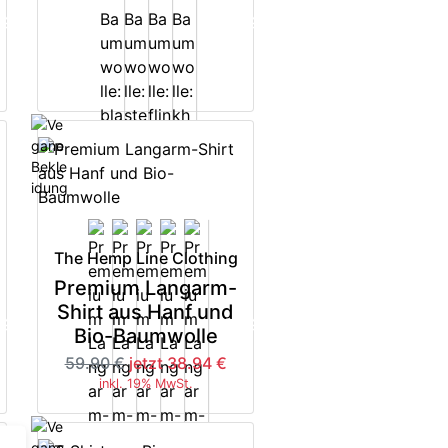
5%
-35%
The Hemp Line Clothing
Premium Langarm-
Shirt aus Hanf und
5%
-35%
Bio-Baumwolle
59.90 €
jetzt 38.94 €
inkl. 19% MwSt.