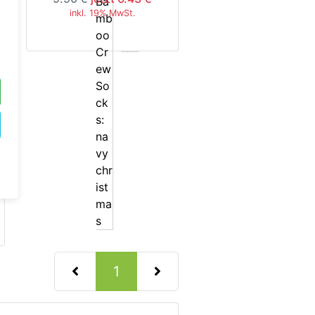
inkl. 19% MwSt.
5%
(current)
1