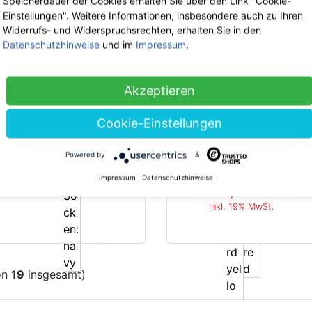
Speicherdauer der Cookies erhalten Sie über den Link "Cookie-
47.90 €
jetzt 31.14 €
8.95 €
jetzt 5.82 €
Einstellungen". Weitere Informationen, insbesondere auch zu Ihren
Widerrufs- und Widerspruchsrechten, erhalten Sie in den
inkl. 19% MwSt.
inkl. 19% MwSt.
Datenschutzhinweise
und im
Impressum
.
nicht lagernd
Akzeptieren
Thought
Cookie-Einstellungen
Thought
Hanf Helden
Mens Dash Spot
Socken
Powered by
&
Bamboo Socks
9.90 €
jetzt 6.43 €
Impressum
|
Datenschutzhinweise
-35%
-3
9.90 €
jetzt 6.43 €
inkl. 19% MwSt.
inkl. 19% MwSt.
on
19
insgesamt)