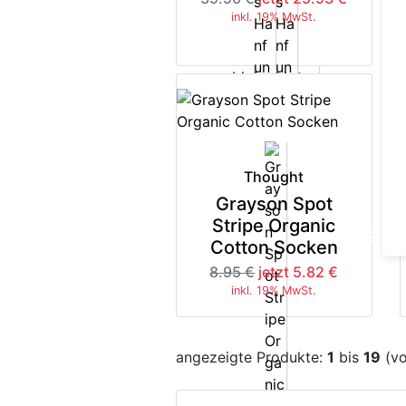
inkl. 19% MwSt.
Thought
Grayson Spot
Stripe Organic
-35%
Cotton Socken
8.95 €
jetzt 5.82 €
inkl. 19% MwSt.
angezeigte Produkte:
1
bis
19
(v