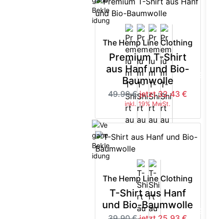
The Hemp Line Clothing
Premium T-Shirt
aus Hanf und Bio-
-35%
Baumwolle
49.90 €
jetzt 32.43 €
inkl. 19% MwSt.
The Hemp Line Clothing
T-Shirt aus Hanf
und Bio-Baumwolle
-35%
39.90 €
jetzt 25.93 €