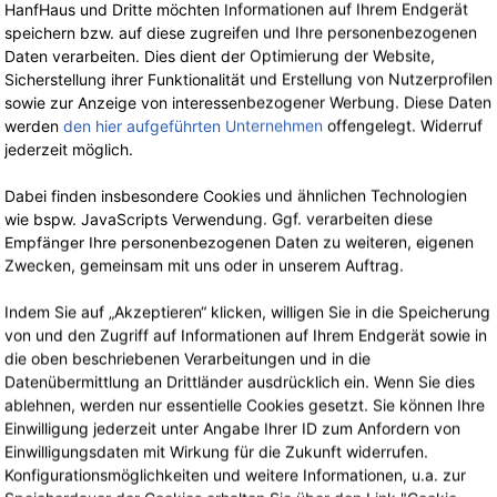
HanfHaus und Dritte möchten Informationen auf Ihrem Endgerät
speichern bzw. auf diese zugreifen und Ihre personenbezogenen
Daten verarbeiten. Dies dient der Optimierung der Website,
The Hemp Line Clothing
Sicherstellung ihrer Funktionalität und Erstellung von Nutzerprofilen
The Hemp Line Clothing
sowie zur Anzeige von interessenbezogener Werbung. Diese Daten
Shorts aus reinem
werden
den hier aufgeführten Unternehmen
offengelegt. Widerruf
Slip aus Bio-
Hanf
jederzeit möglich.
Baumwolle mit
79.90 €
jetzt 51.94 €
-35%
-3
Hanf
inkl. 19% MwSt.
Dabei finden insbesondere Cookies und ähnlichen Technologien
25.90 €
jetzt 16.84 €
wie bspw. JavaScripts Verwendung. Ggf. verarbeiten diese
inkl. 19% MwSt.
Empfänger Ihre personenbezogenen Daten zu weiteren, eigenen
Zwecken, gemeinsam mit uns oder in unserem Auftrag.
Indem Sie auf „Akzeptieren“ klicken, willigen Sie in die Speicherung
von und den Zugriff auf Informationen auf Ihrem Endgerät sowie in
die oben beschriebenen Verarbeitungen und in die
Datenübermittlung an Drittländer ausdrücklich ein. Wenn Sie dies
The Hemp Line Clothing
Thought
ablehnen, werden nur essentielle Cookies gesetzt. Sie können Ihre
Einwilligung jederzeit unter Angabe Ihrer ID zum Anfordern von
Tanktop aus Bio-
Cameron Organic
Einwilligungsdaten mit Wirkung für die Zukunft widerrufen.
Baumwolle mit
Cotton Mens Suit
Konfigurationsmöglichkeiten und weitere Informationen, u.a. zur
-35%
-3
Hanf
Socken