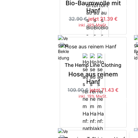
Bio-Baumwolle mit
-35%
Hanf
32.90 €
jetzt 21.39 €
inkl. 19% MwSt.
The Hemp Line Clothing
Hose aus reinem
Hanf
109.90 €
jetzt 71.43 €
inkl. 19% MwSt.
-35%