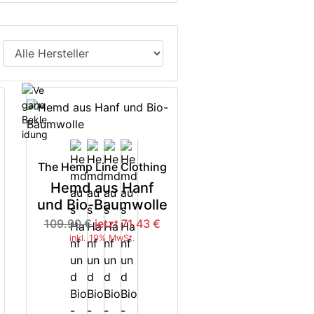
The Hemp Line Clothing
Hemd aus Hanf
und Bio-Baumwolle
109.90 €
jetzt 71.43 €
inkl. 19% MwSt.