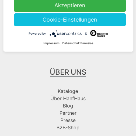
Akzeptieren
Zahlungsarten
Cookie-Einstellungen
Folge uns bei
Powered by
&
Impressum
|
Datenschutzhinweise
ÜBER UNS
Kataloge
Über HanfHaus
Blog
Partner
Presse
B2B-Shop