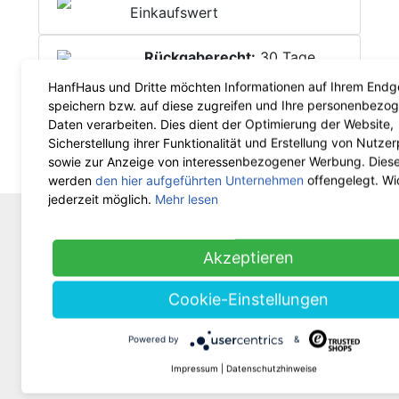
Einkaufswert
Rückgaberecht:
30 Tage
HanfHaus und Dritte möchten Informationen auf Ihrem Endg
speichern bzw. auf diese zugreifen und Ihre personenbezo
Deine Frage zum Produkt
Daten verarbeiten. Dies dient der Optimierung der Website,
Sicherstellung ihrer Funktionalität und Erstellung von Nutzer
sowie zur Anzeige von interessenbezogener Werbung. Dies
Produkt bewerten
werden
den hier aufgeführten Unternehmen
offengelegt. Wi
jederzeit möglich.
Mehr lesen
WIR SIND FÜR DICH DA!
Akzeptieren
Tel.: 0211 699 90 56-10
von 9-13 Uhr
Cookie-Einstellungen
Fax: 0211 699 90 56-18
Powered by
&
Lagerverkauf
Nach telefonischer Terminvereinbarung
Impressum
|
Datenschutzhinweise