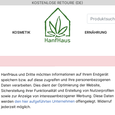
KOSTENLOSE RETOURE (DE)
KOSMETIK
ERNÄHRUNG
HanfHaus und Dritte möchten Informationen auf Ihrem Endgerät
speichern bzw. auf diese zugreifen und Ihre personenbezogenen
WIR SIND FÜR DICH DA!
Daten verarbeiten. Dies dient der Optimierung der Website,
Sicherstellung ihrer Funktionalität und Erstellung von Nutzerprofilen
sowie zur Anzeige von interessenbezogener Werbung. Diese Daten
Tel.: 0211 699 90 56-10
von 9-13 Uhr
werden
den hier aufgeführten Unternehmen
offengelegt. Widerruf
Fax: 0211 699 90 56-18
jederzeit möglich.