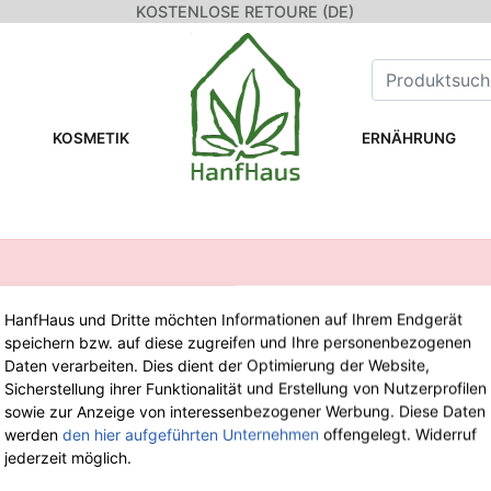
KOSTENLOSE RETOURE (DE)
KOSMETIK
ERNÄHRUNG
HanfHaus und Dritte möchten Informationen auf Ihrem Endgerät
speichern bzw. auf diese zugreifen und Ihre personenbezogenen
WIR SIND FÜR DICH DA!
Daten verarbeiten. Dies dient der Optimierung der Website,
Sicherstellung ihrer Funktionalität und Erstellung von Nutzerprofilen
sowie zur Anzeige von interessenbezogener Werbung. Diese Daten
Tel.: 0211 699 90 56-10
von 9-13 Uhr
werden
den hier aufgeführten Unternehmen
offengelegt. Widerruf
Fax: 0211 699 90 56-18
jederzeit möglich.