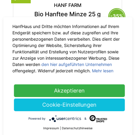
HANF FARM
Bio Hanftee Minze 25 g
-35%
4.99 €
jetzt 3.24 €
HanfHaus und Dritte möchten Informationen auf Ihrem
inkl. 7% MwSt.
Endgerät speichern bzw. auf diese zugreifen und Ihre
Grundpreis: 129.74 € / 1 kg
personenbezogenen Daten verarbeiten. Dies dient der
Optimierung der Website, Sicherstellung ihrer
Funktionalität und Erstellung von Nutzerprofilen sowie
zur Anzeige von interessenbezogener Werbung. Diese
Daten werden
den hier aufgeführten Unternehmen
offengelegt. Widerruf jederzeit möglich.
Mehr lesen
HANF FARM
Bio Hanftee Frucht 25 g
-35%
5.49 €
jetzt 3.57 €
Akzeptieren
inkl. 7% MwSt.
Grundpreis: 142.74 € / 1 kg
Cookie-Einstellungen
Powered by
&
Impressum
|
Datenschutzhinweise