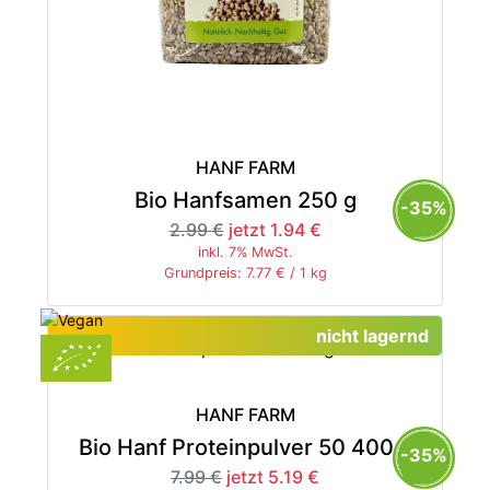
HANF FARM
Bio Hanfsamen 250 g
-35%
2.99 €
jetzt 1.94 €
inkl. 7% MwSt.
Grundpreis: 7.77 € / 1 kg
nicht lagernd
HANF FARM
Bio Hanf Proteinpulver 50 400 g
-35%
7.99 €
jetzt 5.19 €