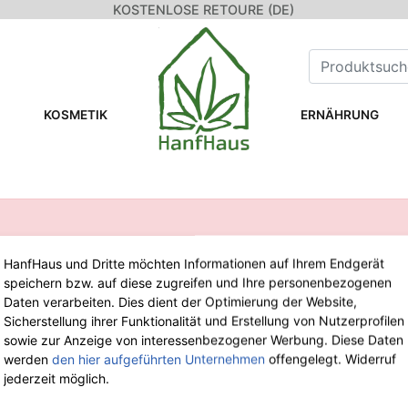
KOSTENLOSE RETOURE (DE)
KOSMETIK
ERNÄHRUNG
HanfHaus und Dritte möchten Informationen auf Ihrem Endgerät
speichern bzw. auf diese zugreifen und Ihre personenbezogenen
WIR SIND FÜR DICH DA!
Daten verarbeiten. Dies dient der Optimierung der Website,
Sicherstellung ihrer Funktionalität und Erstellung von Nutzerprofilen
sowie zur Anzeige von interessenbezogener Werbung. Diese Daten
Tel.: 0211 699 90 56-10
von 9-13 Uhr
werden
den hier aufgeführten Unternehmen
offengelegt. Widerruf
Fax: 0211 699 90 56-18
jederzeit möglich.