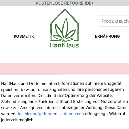
KOSTENLOSE RETOURE (DE)
KOSMETIK
ERNÄHRUNG
HanfHaus und Dritte möchten Informationen auf Ihrem Endgerät
speichern bzw. auf diese zugreifen und Ihre personenbezogenen
WIR SIND FÜR DICH DA!
Daten verarbeiten. Dies dient der Optimierung der Website,
Sicherstellung ihrer Funktionalität und Erstellung von Nutzerprofilen
sowie zur Anzeige von interessenbezogener Werbung. Diese Daten
Tel.: 0211 699 90 56-10
von 9-13 Uhr
werden
den hier aufgeführten Unternehmen
offengelegt. Widerruf
Fax: 0211 699 90 56-18
jederzeit möglich.