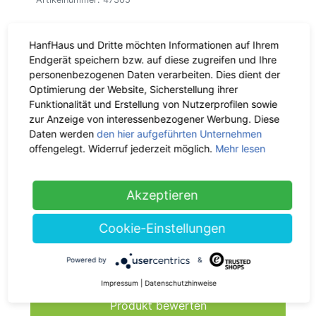
Mehr zu diesem Produkt
HanfHaus und Dritte möchten Informationen auf Ihrem
Endgerät speichern bzw. auf diese zugreifen und Ihre
Material & Maße
personenbezogenen Daten verarbeiten. Dies dient der
Optimierung der Website, Sicherstellung ihrer
Funktionalität und Erstellung von Nutzerprofilen sowie
Lieferzeit:
ca. 1 - 3 Werktage,
zur Anzeige von interessenbezogener Werbung. Diese
CO
-neutral
2
Daten werden
den hier aufgeführten Unternehmen
offengelegt. Widerruf jederzeit möglich.
Mehr lesen
Kostenloser Versand:
Ab 40 €
Einkaufswert
Akzeptieren
Rückgaberecht:
30 Tage
Cookie-Einstellungen
Deine Frage zum Produkt
Powered by
&
Impressum
|
Datenschutzhinweise
Produkt bewerten