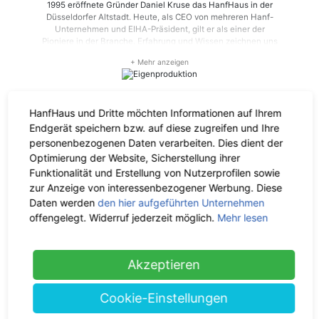
1995 eröffnete Gründer Daniel Kruse das HanfHaus in der
Düsseldorfer Altstadt. Heute, als CEO von mehreren Hanf-
Unternehmen und EIHA-Präsident, gilt er als einer der
Pioniere in der Branche. Erfahrung und Wissen zeichnen uns
und unsere Hanf-Produkte aus. Als Experte in Sachen Hanf
sind wir Dein vertrauensvollster Shop für 100 % sichere und
selbstverständlich legale Nutzhanf-Produkte.
Eigenproduktion
HanfHaus und Dritte möchten Informationen auf Ihrem
Das HanfHaus gehört zur Düsseldorfer Firmengruppe von
Endgerät speichern bzw. auf diese zugreifen und Ihre
Hempro International. Alle Produkte, die du bei uns findest,
personenbezogenen Daten verarbeiten. Dies dient der
erfüllen die höchsten Anforderungen an Markenqualität und
Optimierung der Website, Sicherstellung ihrer
werden in von uns ausgewählten Fertigungsbetrieben
Funktionalität und Erstellung von Nutzerprofilen sowie
hergestellt. Aufgrund unserer Erfahrung und nachhaltig
aufgebauten Kooperationen können wir Dir so qualitativ
zur Anzeige von interessenbezogener Werbung. Diese
hochwertige Produkte direkt vom Hersteller anbieten.
Daten werden
den hier aufgeführten Unternehmen
Nachhaltigkeit
offengelegt. Widerruf jederzeit möglich.
Mehr lesen
Die Hanfpflanze kann vollständig verwertet werden, benötigt
keine oder kaum Pflanzenschutzmittel und wenig Wasser, um
Akzeptieren
zu wachsen. Logisch, dass daraus Produkte entstehen, die
umweltfreundlich sind. Ganz nebenbei trägt der Hanfanbau
zu einem besseren Klima bei, indem der Hanf CO2 bindet –
Cookie-Einstellungen
und zwar in bis zu doppelt so großen Mengen wie Bäume.