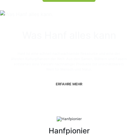
Was Hanf alles kann
Hanf ist eine schnell nachwachsende Ressource und eine der
ältesten Kulturpflanzen der Welt. Aus den Samen, Blättern und Fasern
entstehen eine Vielzahl nachhaltiger Produkte mit unschätzbarem
Wert für Mensch und Natur.
ERFAHRE MEHR
Hanfpionier