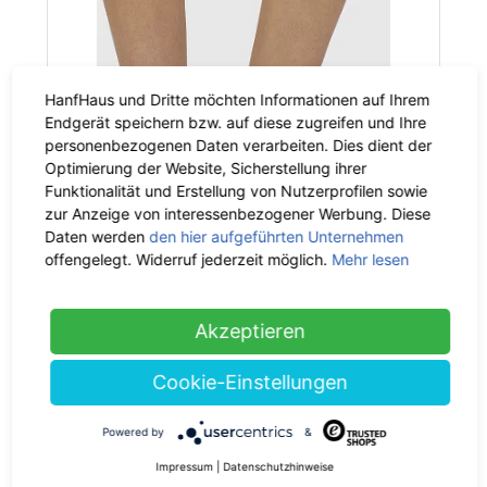
HanfHaus und Dritte möchten Informationen auf Ihrem
Endgerät speichern bzw. auf diese zugreifen und Ihre
personenbezogenen Daten verarbeiten. Dies dient der
Optimierung der Website, Sicherstellung ihrer
Funktionalität und Erstellung von Nutzerprofilen sowie
zur Anzeige von interessenbezogener Werbung. Diese
Daten werden
den hier aufgeführten Unternehmen
offengelegt. Widerruf jederzeit möglich.
Mehr lesen
Akzeptieren
Cookie-Einstellungen
Thought
Daisee Textured Flower Bamboo
Powered by
&
-35%
Ankle Socks
Impressum
|
Datenschutzhinweise