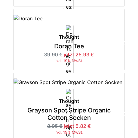
Thought
-35%
Doran Tee
39.90 €
jetzt 25.93 €
inkl. 19% MwSt.
Thought
Grayson Spot Stripe Organic
-35%
Cotton Socken
8.95 €
jetzt 5.82 €
inkl. 19% MwSt.