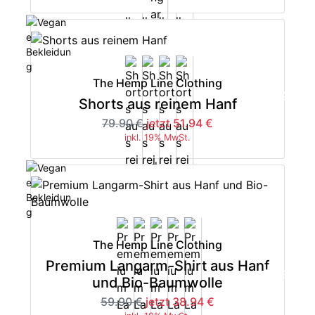
The Hemp Line Clothing
-35%
Shorts aus reinem Hanf
79.90 €
jetzt 51.94 €
inkl. 19% MwSt.
The Hemp Line Clothing
Premium Langarm-Shirt aus Hanf
-35%
und Bio-Baumwolle
59.90 €
jetzt 38.94 €