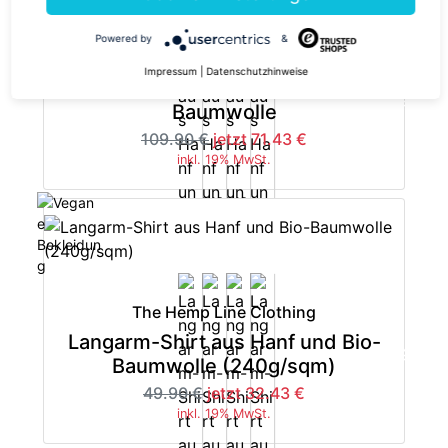
Powered by
&
The Hemp Line Clothing
Impressum
|
Datenschutzhinweise
Hemd aus Hanf und Bio-
-35%
Baumwolle
109.90 €
jetzt 71.43 €
inkl. 19% MwSt.
The Hemp Line Clothing
Langarm-Shirt aus Hanf und Bio-
-35%
Baumwolle (240g/sqm)
49.90 €
jetzt 32.43 €
inkl. 19% MwSt.