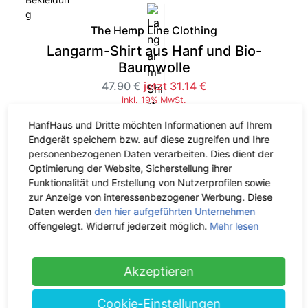
The Hemp Line Clothing
Langarm-Shirt aus Hanf und Bio-
-35%
Baumwolle
47.90 €
jetzt 31.14 €
inkl. 19% MwSt.
HanfHaus und Dritte möchten Informationen auf Ihrem
Endgerät speichern bzw. auf diese zugreifen und Ihre
personenbezogenen Daten verarbeiten. Dies dient der
Optimierung der Website, Sicherstellung ihrer
Funktionalität und Erstellung von Nutzerprofilen sowie
The Hemp Line Clothing
zur Anzeige von interessenbezogener Werbung. Diese
Langarm-Shirt aus Hanf und Bio-
Daten werden
den hier aufgeführten Unternehmen
-35%
Baumwolle
offengelegt. Widerruf jederzeit möglich.
Mehr lesen
42.90 €
jetzt 27.89 €
inkl. 19% MwSt.
Akzeptieren
Cookie-Einstellungen