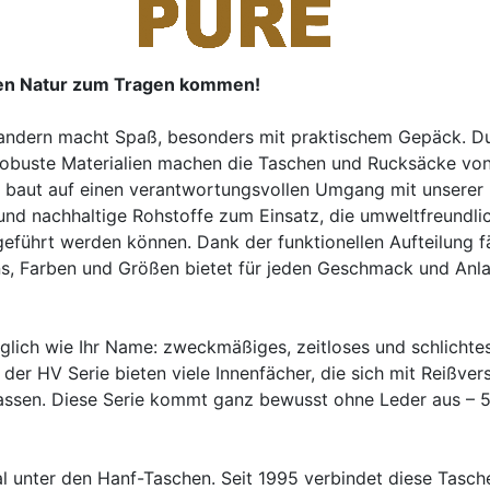
sen Natur zum Tragen kommen!
ndern macht Spaß, besonders mit praktischem Gepäck. D
robuste Materialien machen die Taschen und Rucksäcke von
 baut auf einen verantwortungsvollen Umgang mit unserer
d nachhaltige Rohstoffe zum Einsatz, die umweltfreundlic
eführt werden können. Dank der funktionellen Aufteilung fä
gns, Farben und Größen bietet für jeden Geschmack und An
glich wie Ihr Name: zweckmäßiges, zeitloses und schlichte
 der HV Serie bieten viele Innenfächer, die sich mit Reißver
assen. Diese Serie kommt ganz bewusst ohne Leder aus – 
l unter den Hanf-Taschen. Seit 1995 verbindet diese Tasch