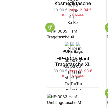
-35%
Kosmetiktasche
19.90 €
jetzt 12.94 €
inkl. 19% MwSt.
PURE Bags
HP-0005 Hanf
Tragetasche XL
-35%
39.90 €
jetzt 25.93 €
inkl. 19% MwSt.