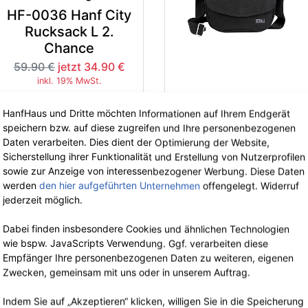
HF-0036 Hanf City
Rucksack L 2.
Chance
59.90 €
jetzt 34.90 €
inkl. 19% MwSt.
PURE Bags
HanfHaus und Dritte möchten Informationen auf Ihrem Endgerät
HP-0082 Hanf
speichern bzw. auf diese zugreifen und Ihre personenbezogenen
Daten verarbeiten. Dies dient der Optimierung der Website,
Umhängetasche M
-41%
-3
Sicherstellung ihrer Funktionalität und Erstellung von Nutzerprofilen
56.90 €
jetzt 36.98 €
sowie zur Anzeige von interessenbezogener Werbung. Diese Daten
inkl. 19% MwSt.
werden
den hier aufgeführten Unternehmen
offengelegt. Widerruf
jederzeit möglich.
Dabei finden insbesondere Cookies und ähnlichen Technologien
wie bspw. JavaScripts Verwendung. Ggf. verarbeiten diese
Empfänger Ihre personenbezogenen Daten zu weiteren, eigenen
Zwecken, gemeinsam mit uns oder in unserem Auftrag.
PURE Bags
Indem Sie auf „Akzeptieren“ klicken, willigen Sie in die Speicherung