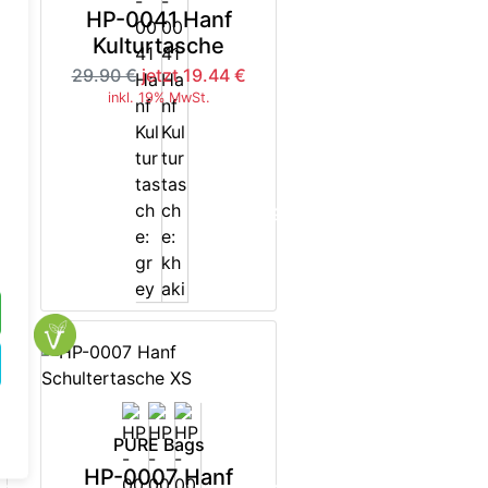
HP-0041 Hanf
Kulturtasche
29.90 €
jetzt 19.44 €
inkl. 19% MwSt.
5%
-35%
PURE Bags
HP-0007 Hanf