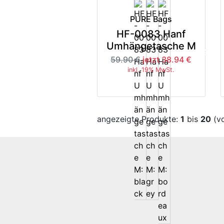
PURE Bags
HF-0083 Hanf
Umhängetasche M
-35%
59.90 €
jetzt 38.94 €
inkl. 19% MwSt.
angezeigte Produkte:
1
bis
20
(v