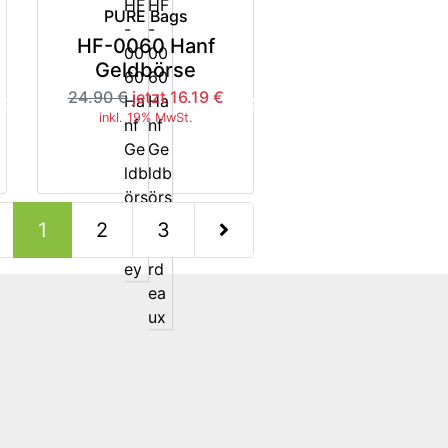
PURE Bags
HF-0060 Hanf
Geldbörse
24.90 €
jetzt 16.19 €
5%
-35%
inkl. 19% MwSt.
(current)
1
2
3
nächste Seite