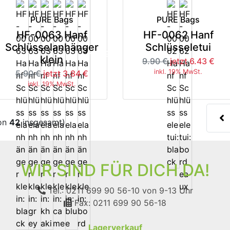
PURE Bags
PURE Bags
HF-0063 Hanf
HF-0062 Hanf
Schlüsselanhänger
Schlüsseletui
-35%
-3
klein
9.90 €
jetzt 6.43 €
inkl. 19% MwSt.
5.90 €
jetzt 3.84 €
inkl. 19% MwSt.
on
42
insgesamt)
WIR SIND FÜR DICH DA!
Tel.: 0211 699 90 56-10
von 9-13 Uhr
Fax: 0211 699 90 56-18
Lagerverkauf