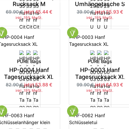
-35%
-3
Rucksack M
Umhängetasche S
69.90 €
jetzt 45.44 €
39.90 €
jetzt 25.93 €
inkl. 19% MwSt.
inkl. 19% MwSt.
PURE Bags
PURE Bags
HP-0004 Hanf
HP-0003 Hanf
Tagesrucksack XL
Tagesrucksack XL
-35%
-3
82.90 €
jetzt 53.88 €
99.90 €
jetzt 64.93 €
inkl. 19% MwSt.
inkl. 19% MwSt.