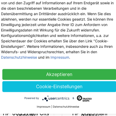
von und den Zugriff auf Informationen auf Ihrem Endgerät sowie in
HP-0050 Hanf
die oben beschriebenen Verarbeitungen und in die
Bauchtasche S
Datenübermittlung an Drittländer ausdrücklich ein. Wenn Sie dies
29.90 €
jetzt 19.44 €
ablehnen, werden nur essentielle Cookies gesetzt. Sie können Ihre
inkl. 19% MwSt.
Einwilligung jederzeit unter Angabe Ihrer ID zum Anfordern von
Einwilligungsdaten mit Wirkung für die Zukunft widerrufen.
Konfigurationsmöglichkeiten und weitere Informationen, u.a. zur
PURE Bags
Speicherdauer der Cookies erhalten Sie über den Link "Cookie-
Einstellungen". Weitere Informationen, insbesondere auch zu Ihren
HP-0065 Hanf
-35%
-3
Widerrufs- und Widerspruchsrechten, erhalten Sie in den
Geldbörse
Datenschutzhinweise
und im
Impressum
.
36.90 €
jetzt 23.99 €
inkl. 19% MwSt.
Akzeptieren
Cookie-Einstellungen
Powered by
&
PURE Bags
PURE Bags
Impressum
|
Datenschutzhinweise
HP-0035 Hanf City
HP-0029 Hanf