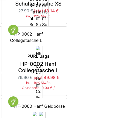
5%
-35%
Schultertasche XS
27.90 €
jetzt 18.14 €
inkl. 19% MwSt.
PURE Bags
HP-0002 Hanf
Collegetasche L
5%
-35%
76.90 €
jetzt 49.98 €
inkl. 19% MwSt.
Grundpreis: 0.00 € /