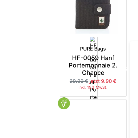
PURE Bags
HF-0059 Hanf
Portemonnaie 2.
-66%
Chance
29.90 €
jetzt 9.90 €
inkl. 19% MwSt.