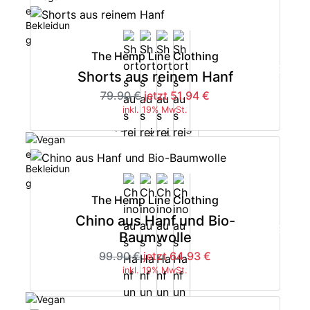
The Hemp Line Clothing
-35%
Shorts aus reinem Hanf
79.90 €
jetzt 51.94 €
inkl. 19% MwSt.
The Hemp Line Clothing
Chino aus Hanf und Bio-
-35%
Baumwolle
99.90 €
jetzt 64.93 €
inkl. 19% MwSt.