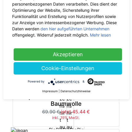
personenbezogenen Daten verarbeiten. Dies dient der
Optimierung der Website, Sicherstellung ihrer
Funktionalität und Erstellung von Nutzerprofilen sowie
The Hemp Line Clothing
zur Anzeige von interessenbezogener Werbung. Diese
Premium Langarm-Shirt aus Hanf
Daten werden
den hier aufgeführten Unternehmen
-35%
und Bio-Baumwolle
offengelegt. Widerruf jederzeit möglich.
Mehr lesen
59.90 €
jetzt 38.94 €
inkl. 19% MwSt.
Akzeptieren
Cookie-Einstellungen
Powered by
&
The Hemp Line Clothing
Impressum
|
Datenschutzhinweise
Kapuzenshirt aus Hanf und Bio-
-35%
Baumwolle
69.90 €
jetzt 45.44 €
inkl. 19% MwSt.